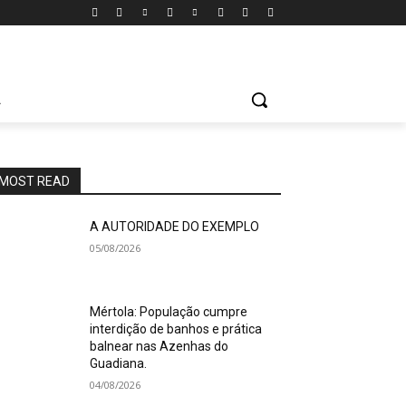
A
MOST READ
A AUTORIDADE DO EXEMPLO
05/08/2026
Mértola: População cumpre
interdição de banhos e prática
balnear nas Azenhas do
Guadiana.
04/08/2026