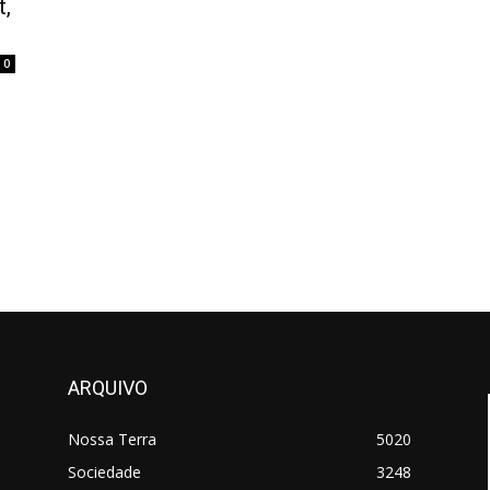
t,
0
ARQUIVO
Nossa Terra
5020
Sociedade
3248