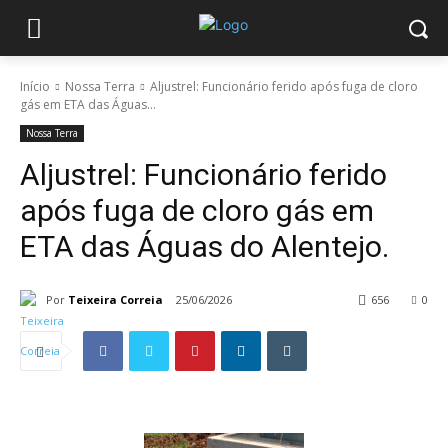
Início
Nossa Terra
Aljustrel: Funcionário ferido após fuga de cloro
gás em ETA das Águas...
Nossa Terra
Aljustrel: Funcionário ferido
após fuga de cloro gás em
ETA das Águas do Alentejo.
Por
Teixeira Correia
25/06/2026
656
0