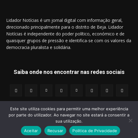
Lidador Notícias é um jornal digital com informação geral,
direcionado principalmente para o distrito de Beja. Lidador
Notícias é independente do poder político, económico e de
quaisquer grupos de pressão e identifica-se com os valores da
democracia pluralista e solidária.
Saiba onde nos encontrar nas redes sociais
Este site utiliza cookies para permitir uma melhor experiência
por parte do utilizador. Ao navegar no site estará a consentir a
© 2014 - 2025 Lidador Notícias. | Todos os Direitos Reservados.
sua utilização.
Aceitar
Recusar
Politica de Privacidade
Termos e Condições
Política de Privacidade
Publicidade