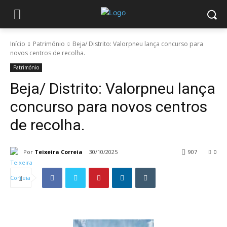
Início
Património
Beja/ Distrito: Valorpneu lança concurso para
novos centros de recolha.
Património
Beja/ Distrito: Valorpneu lança
concurso para novos centros
de recolha.
Por
Teixeira Correia
30/10/2025
907
0