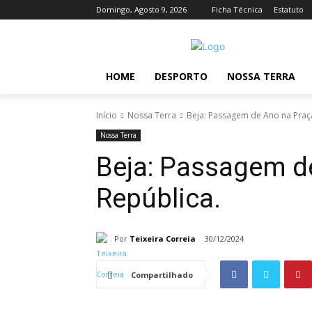
Domingo, Agosto 9, 2026
Ficha Técnica
Estatuto
HOME
DESPORTO
NOSSA TERRA
Início
Nossa Terra
Beja: Passagem de Ano na Praç
Nossa Terra
Beja: Passagem d
República.
Por
Teixeira Correia
30/12/2024
Compartilhado