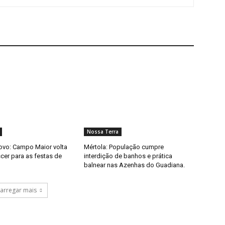
Nossa Terra
ovo: Campo Maior volta
Mértola: População cumpre
scer para as festas de
interdição de banhos e prática
balnear nas Azenhas do Guadiana.
arregar mais