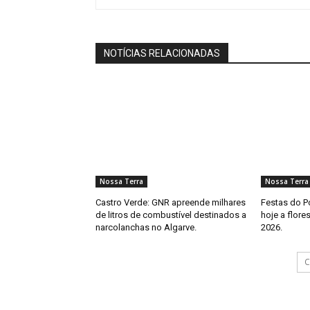
NOTÍCIAS RELACIONADAS
Nossa Terra
Nossa Terra
Castro Verde: GNR apreende milhares
Festas do P
de litros de combustível destinados a
hoje a flore
narcolanchas no Algarve.
2026.
C