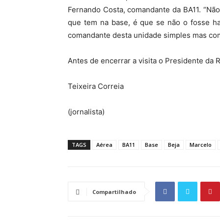
Fernando Costa, comandante da BA11. “Não
que tem na base, é que se não o fosse hav
comandante desta unidade simples mas comp
Antes de encerrar a visita o Presidente da 
Teixeira Correia
(jornalista)
TAGS
Aérea
BA11
Base
Beja
Marcelo
Compartilhado