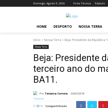
Domingo, Agosto 9, 2026
Ficha Técnica
Estatuto
HOME
DESPORTO
NOSSA TERRA
Início
Nossa Terra
Beja: Presidente da República “i
Nossa Terra
Beja: Presidente d
terceiro ano do m
BA11.
Por
Teixeira Correia
06/03/2018
Compartilhado