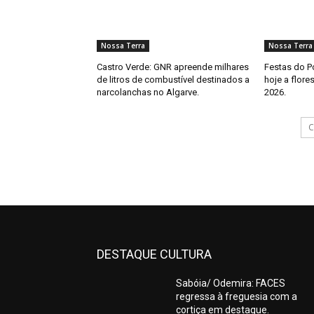
Nossa Terra
Nossa Terra
Castro Verde: GNR apreende milhares
Festas do P
de litros de combustível destinados a
hoje a flore
narcolanchas no Algarve.
2026.
C
DESTAQUE CULTURA
Sabóia/ Odemira: FACES
regressa à freguesia com a
cortiça em destaque.