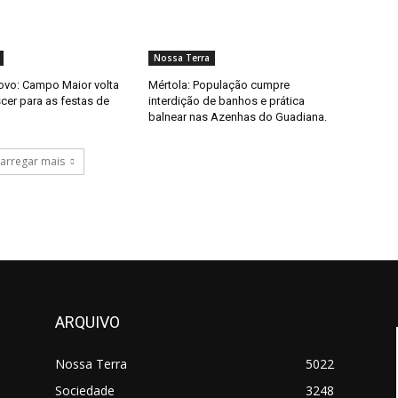
Nossa Terra
ovo: Campo Maior volta
Mértola: População cumpre
scer para as festas de
interdição de banhos e prática
balnear nas Azenhas do Guadiana.
arregar mais
ARQUIVO
Nossa Terra
5022
Sociedade
3248