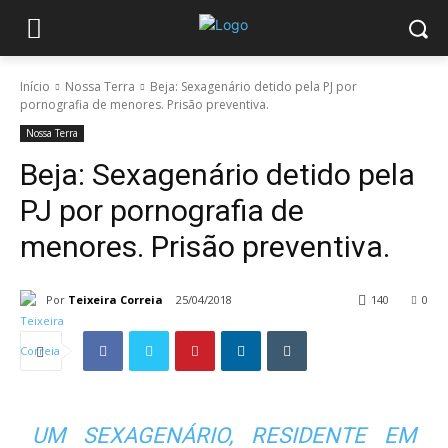
Início
Nossa Terra
Beja: Sexagenário detido pela PJ por
pornografia de menores. Prisão preventiva.
Nossa Terra
Beja: Sexagenário detido pela
PJ por pornografia de
menores. Prisão preventiva.
Por
Teixeira Correia
25/04/2018
140
0
UM SEXAGENÁRIO, RESIDENTE EM