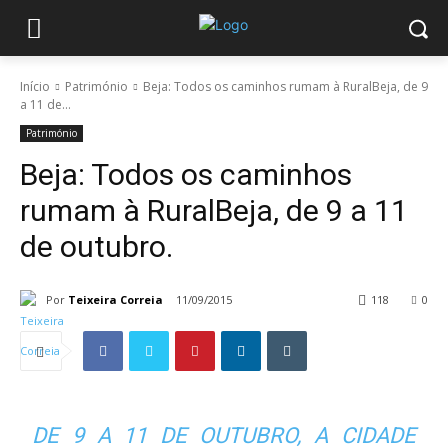
Início
Património
Beja: Todos os caminhos rumam à RuralBeja, de 9
a 11 de...
Património
Beja: Todos os caminhos
rumam à RuralBeja, de 9 a 11
de outubro.
Por
Teixeira Correia
11/09/2015
118
0
DE 9 A 11 DE OUTUBRO, A CIDADE