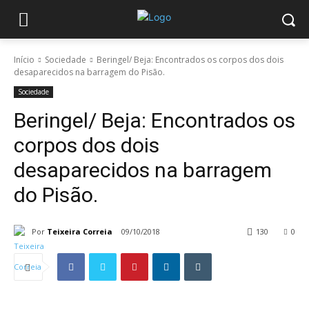
Início
Sociedade
Beringel/ Beja: Encontrados os corpos dos dois
desaparecidos na barragem do Pisão.
Sociedade
Beringel/ Beja: Encontrados os
corpos dos dois
desaparecidos na barragem
do Pisão.
Por
Teixeira Correia
09/10/2018
130
0