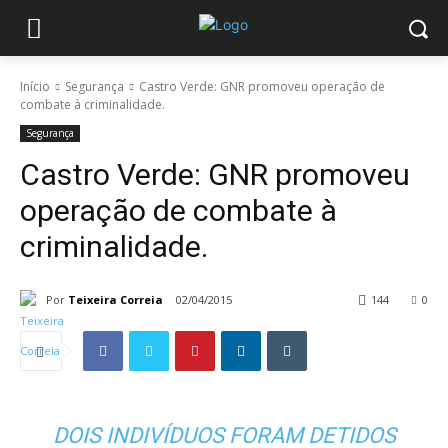
Início
Segurança
Castro Verde: GNR promoveu operação de
combate à criminalidade.
Segurança
Castro Verde: GNR promoveu
operação de combate à
criminalidade.
Por
Teixeira Correia
02/04/2015
144
0
DOIS INDIVÍDUOS FORAM DETIDOS