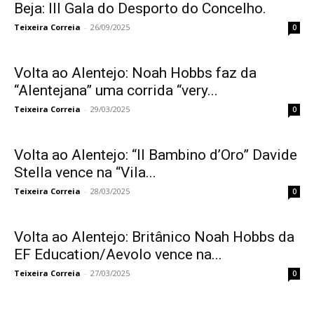
Beja: III Gala do Desporto do Concelho.
Teixeira Correia
-
26/09/2025
0
Volta ao Alentejo: Noah Hobbs faz da
“Alentejana” uma corrida “very...
Teixeira Correia
-
29/03/2025
0
Volta ao Alentejo: “Il Bambino d’Oro” Davide
Stella vence na “Vila...
Teixeira Correia
-
28/03/2025
0
Volta ao Alentejo: Britânico Noah Hobbs da
EF Education/Aevolo vence na...
Teixeira Correia
-
27/03/2025
0