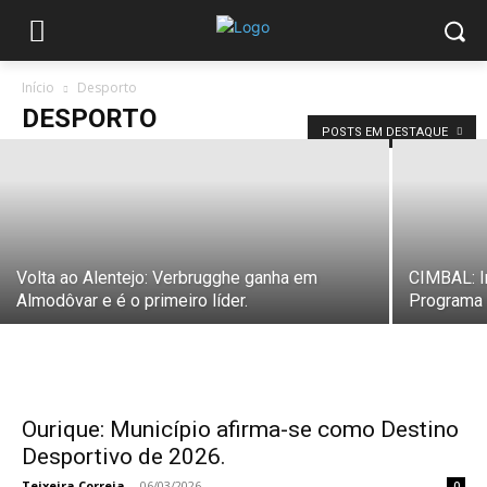
Volta ao Alentejo: Colombiano Santiago
Mesa da (Anicolor/ Campicarn) vence
em Montemor e lidera.
Início
Desporto
Teixeira Correia
-
27/03/2026
DESPORTO
POSTS EM DESTAQUE
Volta ao Alentejo: Verbrugghe ganha em
CIMBAL: I
Almodôvar e é o primeiro líder.
Programa 
Ourique: Município afirma-se como Destino
Desportivo de 2026.
Teixeira Correia
-
06/03/2026
0