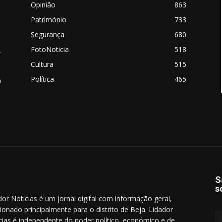
Opinião
863
Património
733
Segurança
680
FotoNoticia
518
.
Cultura
515
Política
465
a
S
s
dor Notícias é um jornal digital com informação geral,
cionado principalmente para o distrito de Beja. Lidador
cias é independente do poder político, económico e de