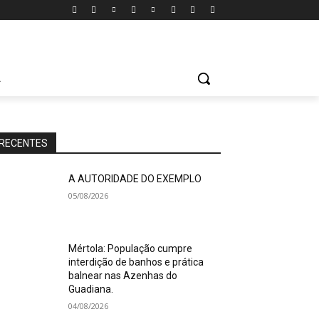
A
RECENTES
A AUTORIDADE DO EXEMPLO
05/08/2026
Mértola: População cumpre
interdição de banhos e prática
balnear nas Azenhas do
Guadiana.
04/08/2026