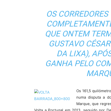
OS CORREDORES
COMPLETAMENTE 
QUE ONTEM TERM
GUSTAVO CÉSAR
DA LIXA), APÓ
GANHA PELO COM
MARQU
Os 161,5 quilómetr
numa disputa a doi
Marque, que regres
Volta a Portugal em 2013, seguido por De