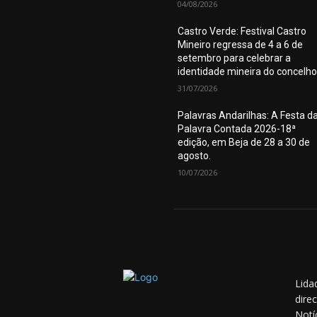
04/08/2026
Castro Verde: Festival Castro
Mineiro regressa de 4 a 6 de
setembro para celebrar a
identidade mineira do concelho
31/07/2026
Palavras Andarilhas: A Festa d
Palavra Contada 2026-18ª
edição, em Beja de 28 a 30 de
agosto.
10/07/2026
Lida
dire
Notí