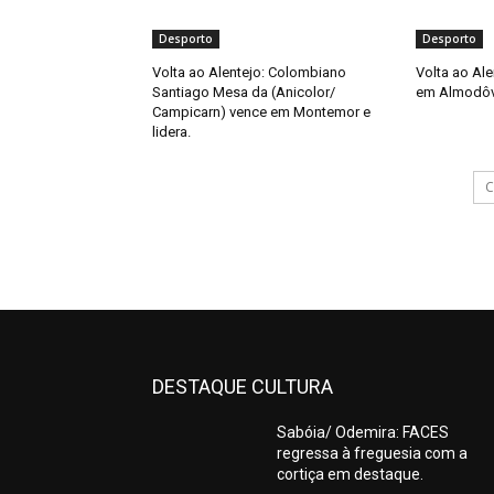
Desporto
Desporto
Volta ao Alentejo: Colombiano
Volta ao Al
Santiago Mesa da (Anicolor/
em Almodôvar
Campicarn) vence em Montemor e
lidera.
C
DESTAQUE CULTURA
Sabóia/ Odemira: FACES
regressa à freguesia com a
cortiça em destaque.