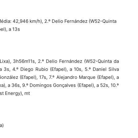
Média: 42,946 km/h), 2.º Delio Fernández (W52-Quinta
el), a 13s
Lixa), 3h56m11s, 2.º Delio Fernández (W52-Quinta da
a 3s, 4.º Diego Rubio (Efapel), a 10s, 5.º Daniel Silva
onzález (Efapel), 17s, 7.º Alejandro Marque (Efapel), a
a), a 36s, 9.º Domingos Gonçalves (Efapel), a 52s, 10.º
st Energy), mt
a)