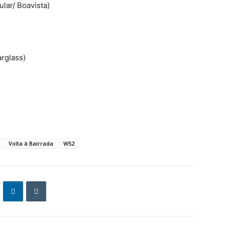
lar/ Boavista)
arglass)
Volta à Bairrada
W52