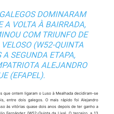
 GALEGOS DOMINARAM
A VOLTA À BAIRRADA,
INOU COM TRIUNFO DE
 VELOSO (W52-QUINTA
S A SEGUNDA ETAPA,
PATRIOTA ALEJANDRO
E (EFAPEL).
os que ontem ligaram o Luso à Mealhada decidiram-se
s, entre dois galegos. O mais rápido foi Alejandro
so às vitórias quase dois anos depois de ter ganho a
lio Fernández (W52-Quinta da Lixa). O terceiro, a 13