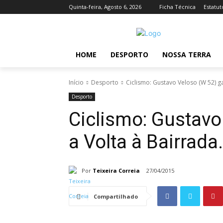
Quinta-feira, Agosto 6, 2026
Ficha Técnica
Estatut
HOME
DESPORTO
NOSSA TERRA
Início
Desporto
Ciclismo: Gustavo Veloso (W 52) g
Desporto
Ciclismo: Gustavo
a Volta à Bairrada.
Por
Teixeira Correia
27/04/2015
Compartilhado