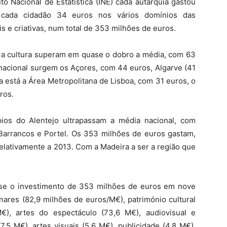
to Nacional de Estatística (INE) cada autarquia gastou
ada cidadão 34 euros nos vários domínios das
is e criativas, num total de 353 milhões de euros.
m a cultura superam em quase o dobro a média, com 63
 nacional surgem os Açores, com 44 euros, Algarve (41
a está a Área Metropolitana de Lisboa, com 31 euros, o
ros.
pios do Alentejo ultrapassam a média nacional, com
 Barrancos e Portel. Os 353 milhões de euros gastam,
elativamente a 2013. Com a Madeira a ser a região que
-se o investimento de 353 milhões de euros em nove
linares (82,9 milhões de euros/M€), património cultural
M€), artes do espectáculo (73,6 M€), audiovisual e
7,5 M€), artes visuais (5,6 M€), publicidade (4,8 M€),