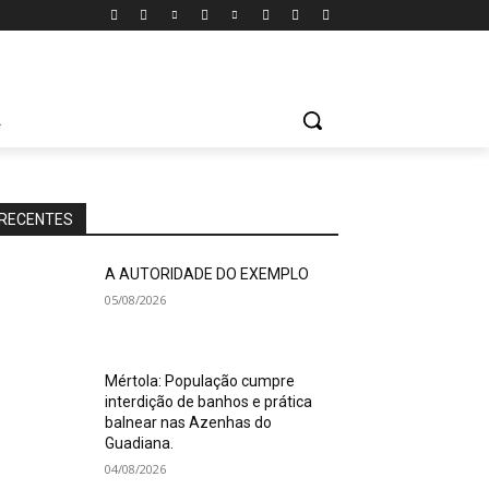
A
RECENTES
A AUTORIDADE DO EXEMPLO
05/08/2026
Mértola: População cumpre
interdição de banhos e prática
balnear nas Azenhas do
Guadiana.
04/08/2026