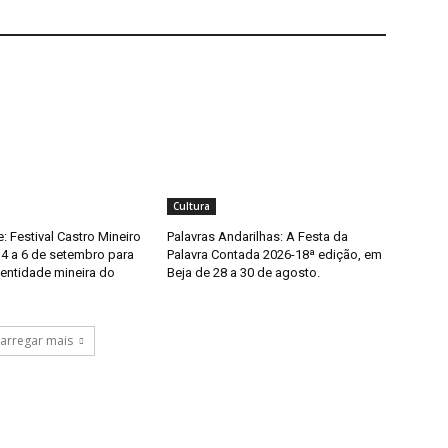
Cultura
: Festival Castro Mineiro
Palavras Andarilhas: A Festa da
 4 a 6 de setembro para
Palavra Contada 2026-18ª edição, em
dentidade mineira do
Beja de 28 a 30 de agosto.
arregar mais