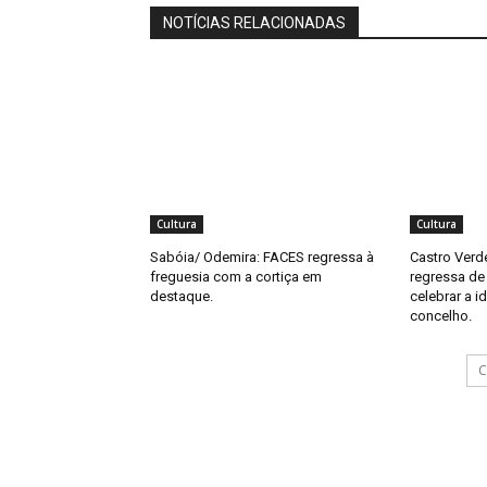
NOTÍCIAS RELACIONADAS
Cultura
Cultura
Sabóia/ Odemira: FACES regressa à
Castro Verde
freguesia com a cortiça em
regressa de
destaque.
celebrar a i
concelho.
C