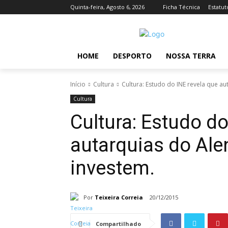
Quinta-feira, Agosto 6, 2026
Ficha Técnica
Estatut
HOME
DESPORTO
NOSSA TERRA
Início
Cultura
Cultura: Estudo do INE revela que au
Cultura
Cultura: Estudo do
autarquias do Ale
investem.
Por
Teixeira Correia
20/12/2015
Compartilhado