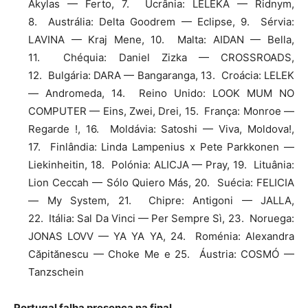
Akylas — Ferto, 7. Ucrânia: LELÉKA — Ridnym,
8. Austrália: Delta Goodrem — Eclipse, 9. Sérvia:
LAVINA — Kraj Mene, 10. Malta: AIDAN — Bella,
11. Chéquia: Daniel Zizka — CROSSROADS,
12. Bulgária: DARA — Bangaranga, 13. Croácia: LELEK
— Andromeda, 14. Reino Unido: LOOK MUM NO
COMPUTER — Eins, Zwei, Drei, 15. França: Monroe —
Regarde !, 16. Moldávia: Satoshi — Viva, Moldova!,
17. Finlândia: Linda Lampenius x Pete Parkkonen —
Liekinheitin, 18. Polónia: ALICJA — Pray, 19. Lituânia:
Lion Ceccah — Sólo Quiero Más, 20. Suécia: FELICIA
— My System, 21. Chipre: Antigoni — JALLA,
22. Itália: Sal Da Vinci — Per Sempre Sì, 23. Noruega:
JONAS LOVV — YA YA YA, 24. Roménia: Alexandra
Căpitănescu — Choke Me e 25. Áustria: COSMÓ —
Tanzschein
Portugal falha presença na final