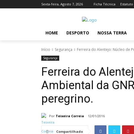
Sexta-feira, Agosto 7, 2026
Ficha Técnica
Estatuto
HOME
DESPORTO
NOSSA TERRA
Início
Segurança
Ferreira do Alentejo: Núcleo de 
Segurança
Ferreira do Alente
Ambiental da GNR 
peregrino.
Por
Teixeira Correia
12/01/2016
Compartilhado