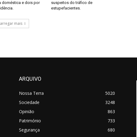
a doméstica e dois por
suspeitos do tráfico de
idência.
estupefacientes.
arregar mais
ARQUIVO
Nossa Terra
5020
Sociedade
3248
Opinião
863
Património
733
Segurança
680