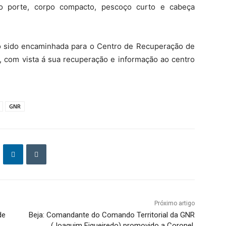
o porte, corpo compacto, pescoço curto e cabeça
o sido encaminhada para o Centro de Recuperação de
, com vista á sua recuperação e informação ao centro
GNR
Próximo artigo
de
Beja: Comandante do Comando Territorial da GNR
(Joaquim Figueiredo) promovido a Coronel.