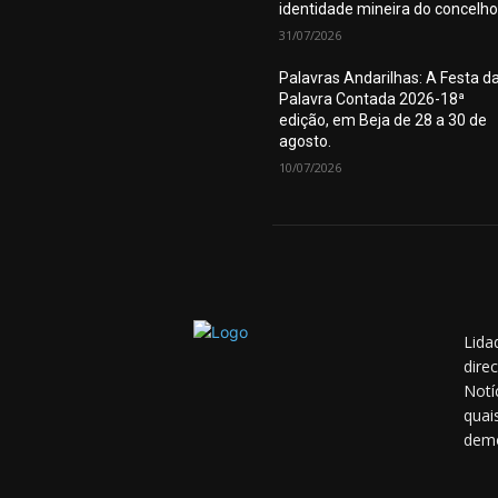
identidade mineira do concelho
31/07/2026
Palavras Andarilhas: A Festa d
Palavra Contada 2026-18ª
edição, em Beja de 28 a 30 de
agosto.
10/07/2026
Lida
dire
Notí
quai
demo