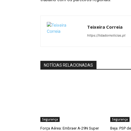
Teixeira Correia
https://lidadornoticias.pt
NOTÍCIAS RELACIONADAS
Segurança
Segurança
Força Aérea: Embraer A-29N Super
Beja: PSP d