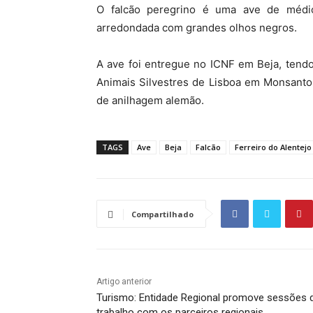
O falcão peregrino é uma ave de médi
arredondada com grandes olhos negros.
A ave foi entregue no ICNF em Beja, tend
Animais Silvestres de Lisboa em Monsanto
de anilhagem alemão.
TAGS
Ave
Beja
Falcão
Ferreiro do Alentejo
Compartilhado
Artigo anterior
Turismo: Entidade Regional promove sessões 
trabalho com os parceiros regionais.