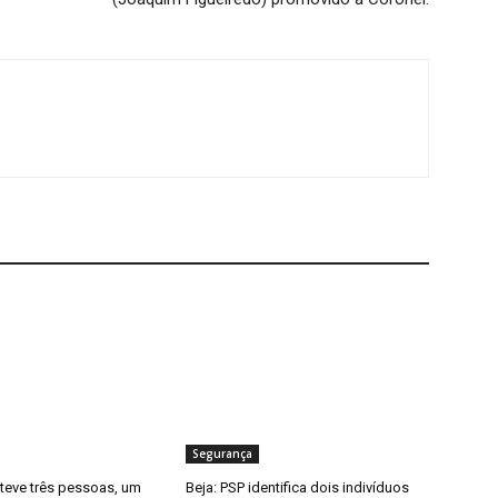
Segurança
eteve três pessoas, um
Beja: PSP identifica dois indivíduos