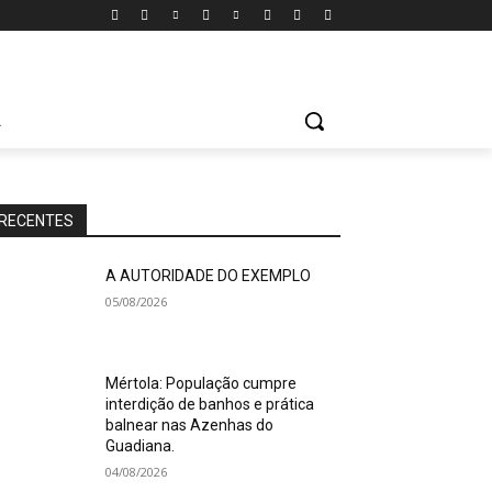
A
RECENTES
A AUTORIDADE DO EXEMPLO
05/08/2026
Mértola: População cumpre
interdição de banhos e prática
balnear nas Azenhas do
Guadiana.
04/08/2026