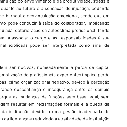
minuição do envolvimento e da produtividade, stress e
 quanto ao futuro e à sensação de injustiça, podendo
s de burnout e desvinculação emocional, sendo que em
nto pode conduzir à saída do colaborador, implicando
lada, deterioração da autoestima profissional, tendo
em a associar o cargo e as responsabilidades à sua
mal explicada pode ser interpretada como sinal de
dem ser nocivos, nomeadamente a perda de capital
smotivação de profissionais experientes implica perda
s, clima organizacional negativo, devido à perceção
gerando desconfiança e insegurança entre os demais
s, porque as mudanças de funções sem base legal, sem
em resultar em reclamações formais e a queda de
o da instituição devido a uma gestão inadequada de
da liderança e reduzindo a atratividade da instituição