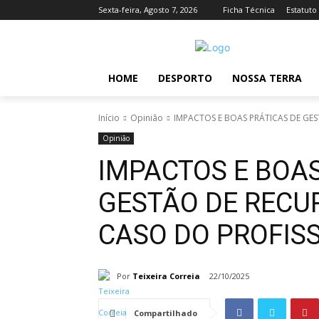
Sexta-feira, Agosto 7, 2026
Ficha Técnica
Estatuto
HOME
DESPORTO
NOSSA TERRA
Início
Opinião
IMPACTOS E BOAS PRÁTICAS DE GE
Opinião
IMPACTOS E BOAS
GESTÃO DE RECU
CASO DO PROFIS
Por
Teixeira Correia
22/10/2025
Compartilhado