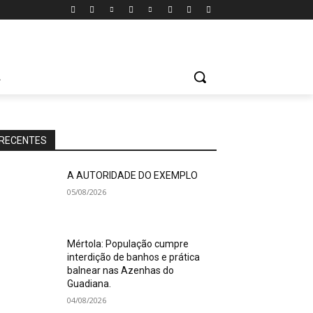
A
RECENTES
A AUTORIDADE DO EXEMPLO
05/08/2026
Mértola: População cumpre
interdição de banhos e prática
balnear nas Azenhas do
Guadiana.
04/08/2026