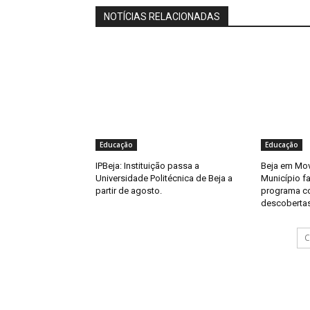
NOTÍCIAS RELACIONADAS
Educação
Educação
IPBeja: Instituição passa a
Beja em Mov
Universidade Politécnica de Beja a
Município f
partir de agosto.
programa c
descobertas
C