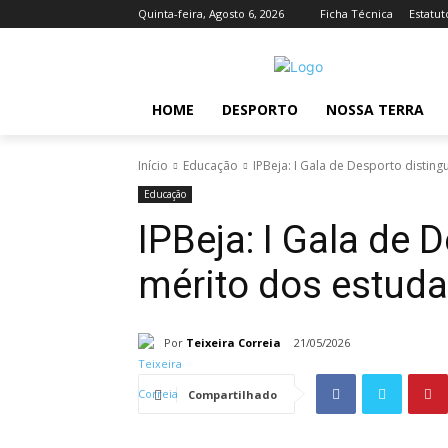
Quinta-feira, Agosto 6, 2026
Ficha Técnica
Estatut
HOME
DESPORTO
NOSSA TERRA
Início
Educação
IPBeja: I Gala de Desporto disting
Educação
IPBeja: I Gala de 
mérito dos estuda
Por
Teixeira Correia
21/05/2026
Compartilhado