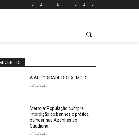
A
RECENTES
A AUTORIDADE DO EXEMPLO
05/08/2026
Mértola: População cumpre
interdição de banhos e prática
balnear nas Azenhas do
Guadiana.
04/08/2026