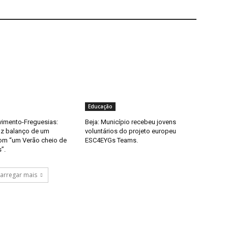
Educação
imento-Freguesias:
Beja: Município recebeu jovens
az balanço de um
voluntários do projeto europeu
om “um Verão cheio de
ESC4EYGs Teams.
”.
arregar mais