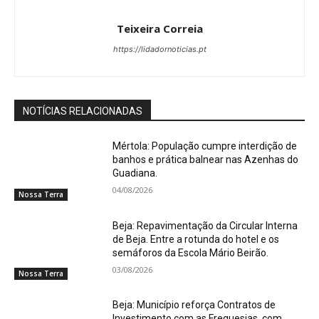
Teixeira Correia
https://lidadornoticias.pt
NOTÍCIAS RELACIONADAS
Mértola: População cumpre interdição de
banhos e prática balnear nas Azenhas do
Guadiana.
04/08/2026
Nossa Terra
Beja: Repavimentação da Circular Interna
de Beja. Entre a rotunda do hotel e os
semáforos da Escola Mário Beirão.
03/08/2026
Nossa Terra
Beja: Município reforça Contratos de
Investimento com as Freguesias, com