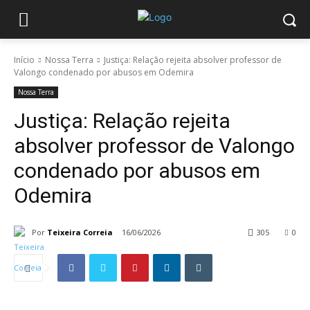
Início
Nossa Terra
Justiça: Relação rejeita absolver professor de
Valongo condenado por abusos em Odemira
Nossa Terra
Justiça: Relação rejeita
absolver professor de Valongo
condenado por abusos em
Odemira
Por
Teixeira Correia
16/06/2026
305
0