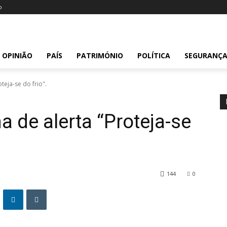
o
OPINIÃO
PAÍS
PATRIMÓNIO
POLÍTICA
SEGURANÇ
eja-se do frio".
 de alerta “Proteja-se
144
0