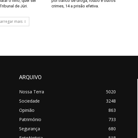
atar o filho, quer ser
por tráfico de droga, roubo e outros
Tribunal de Júri.
crimes, 14 a prisão efetiva.
arregar mais
ARQUIVO
Nossa Terra
5020
Sociedade
3248
Opinião
863
Património
733
Segurança
680
FotoNoticia
518