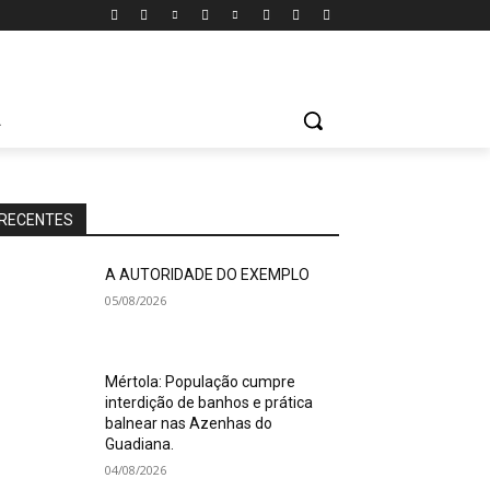
A
RECENTES
A AUTORIDADE DO EXEMPLO
05/08/2026
Mértola: População cumpre
interdição de banhos e prática
balnear nas Azenhas do
Guadiana.
04/08/2026