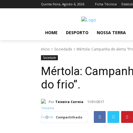
Quinta-feira, Agosto 6, 2026
Ficha Técnica
Estatut
HOME
DESPORTO
NOSSA TERRA
Início
Sociedade
Mértola: Campanha de alerta "Prot
Sociedade
Mértola: Campanha
do frio”.
Por
Teixeira Correia
11/01/2017
Compartilhado