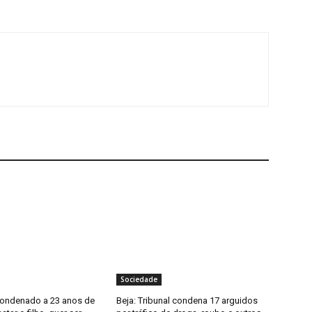
Sociedade
condenado a 23 anos de
Beja: Tribunal condena 17 arguidos