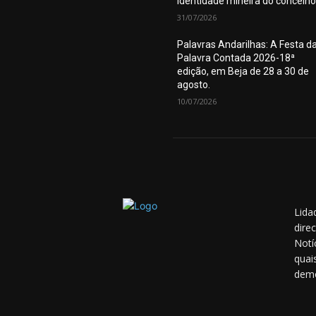
identidade mineira do concelho
31/07/2026
Palavras Andarilhas: A Festa d
Palavra Contada 2026-18ª
edição, em Beja de 28 a 30 de
agosto.
10/07/2026
Lida
dire
Notí
quai
demo