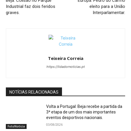
Beja: Colisão no Parque
Europa: Pedro do Carmo
Industrial faz dois feridos
eleito para a União
graves.
Interparlamentar.
Teixeira Correia
https://lidadornoticias.pt
NOTÍCIAS RELACIONADAS
Volta a Portugal: Beja recebe a partida da
3ª etapa de um dos mais importantes
eventos desportivos nacionais.
03/08/2026
FotoNoticia