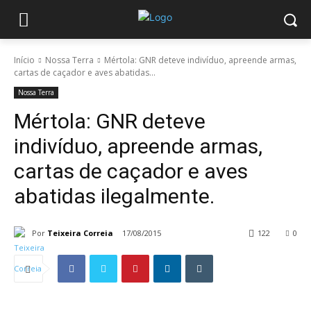
Início
Nossa Terra
Mértola: GNR deteve indivíduo, apreende armas,
cartas de caçador e aves abatidas...
Nossa Terra
Mértola: GNR deteve
indivíduo, apreende armas,
cartas de caçador e aves
abatidas ilegalmente.
Por
Teixeira Correia
17/08/2015
122
0