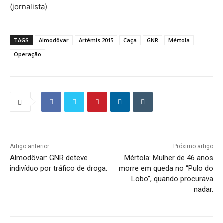
(jornalista)
TAGS
Almodôvar
Artémis 2015
Caça
GNR
Mértola
Operação
Artigo anterior
Próximo artigo
Almodôvar: GNR deteve
Mértola: Mulher de 46 anos
indivíduo por tráfico de droga.
morre em queda no “Pulo do
Lobo”, quando procurava
nadar.