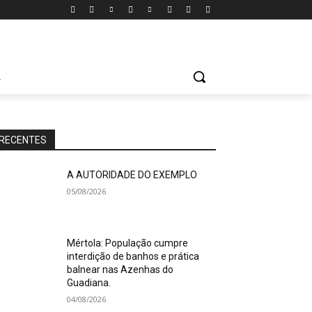
A
RECENTES
A AUTORIDADE DO EXEMPLO
05/08/2026
Mértola: População cumpre
interdição de banhos e prática
balnear nas Azenhas do
Guadiana.
04/08/2026