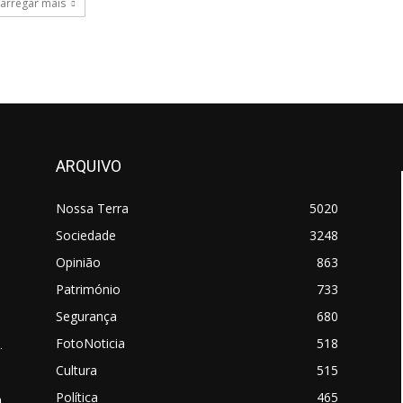
arregar mais
ARQUIVO
Nossa Terra
5020
Sociedade
3248
Opinião
863
Património
733
Segurança
680
FotoNoticia
518
.
Cultura
515
Política
465
a