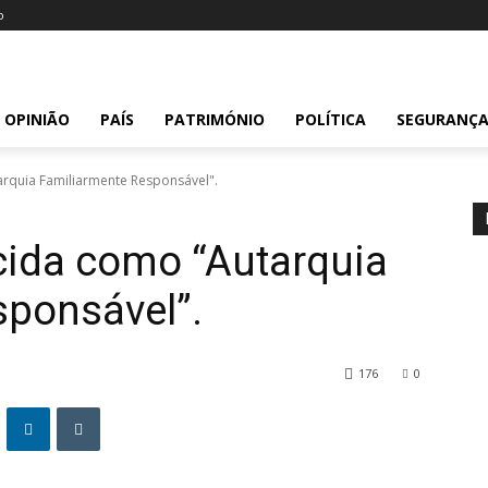
o
OPINIÃO
PAÍS
PATRIMÓNIO
POLÍTICA
SEGURANÇ
rquia Familiarmente Responsável".
cida como “Autarquia
sponsável”.
176
0