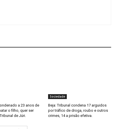
Sociedade
condenado a 23 anos de
Beja: Tribunal condena 17 arguidos
atar o filho, quer ser
por tráfico de droga, roubo e outros
Tribunal de Júri.
crimes, 14 a prisão efetiva.