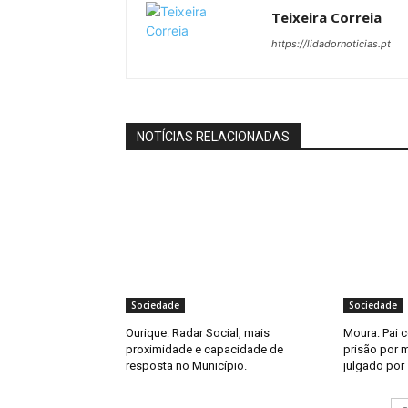
Teixeira Correia
https://lidadornoticias.pt
NOTÍCIAS RELACIONADAS
Sociedade
Sociedade
Ourique: Radar Social, mais
Moura: Pai 
proximidade e capacidade de
prisão por m
resposta no Município.
julgado por 