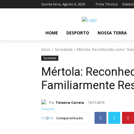
Quinta-feira, Agosto 6, 2026
Ficha Técnica
Estatut
HOME
DESPORTO
NOSSA TERRA
Início
Sociedade
Mértola: Reconhecida como "Auta
Sociedade
Mértola: Reconhe
Familiarmente Re
Por
Teixeira Correia
15/11/2019
Compartilhado