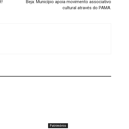
t!
Beja: Município apoia movimento associativo
cultural através do PAMA.
Património