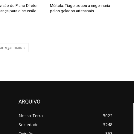
visão do Plano Diretor
Mértola: Tiago trocou a engenharia
vança para discussão
pelos gelados artesanais.
arregar mais
ARQUIVO
Nossa Terra
5022
Sociedade
3248
Opinião
863