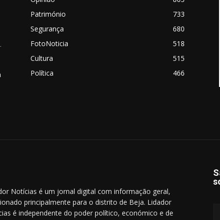
Património
733
Segurança
680
FotoNoticia
518
.
Cultura
515
Política
466
a
S
s
dor Notícias é um jornal digital com informação geral,
cionado principalmente para o distrito de Beja. Lidador
cias é independente do poder político, económico e de