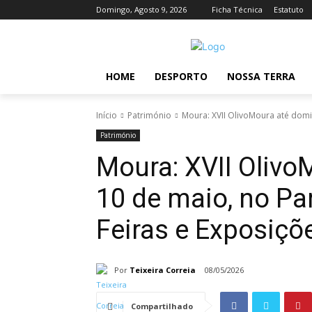
Domingo, Agosto 9, 2026
Ficha Técnica
Estatuto
HOME
DESPORTO
NOSSA TERRA
Início
Património
Moura: XVII OlivoMoura até domin
Património
Moura: XVII Olivo
10 de maio, no Pa
Feiras e Exposiçõ
Por
Teixeira Correia
08/05/2026
Compartilhado