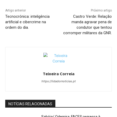
Artigo anterior
Próximo artigo
Tecnocrónica: inteligência
Castro Verde: Relação
artificial e cibercrime na
manda agravar pena de
ordem do dia.
condutor que tentou
corromper militares da GNR.
Teixeira Correia
https://lidadornoticias.pt
NOTÍCIAS RELACIONADAS
Sabóia/ Odemira: FACES regressa à