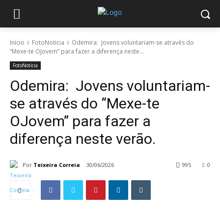
Início
FotoNoticia
Odemira: Jovens voluntariam-se através do
“Mexe-te OJovem” para fazer a diferença neste...
FotoNoticia
Odemira: Jovens voluntariam-
se através do “Mexe-te
OJovem” para fazer a
diferença neste verão.
Por
Teixeira Correia
30/06/2026
995
0