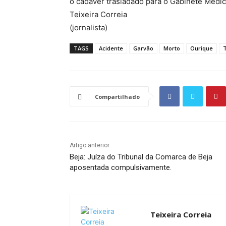
o cadáver trasladado para o Gabinete Médic
Teixeira Correia
(jornalista)
TAGS
Acidente
Garvão
Morto
Ourique
T
Compartilhado
Artigo anterior
Beja: Juíza do Tribunal da Comarca de Beja
aposentada compulsivamente.
Teixeira Correia