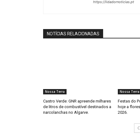
https://lidadornoticias.pt
NOTÍCIAS RELACIONADAS
Nossa Terra
Nossa Terra
Castro Verde: GNR apreende milhares
Festas do P
de litros de combustível destinados a
hoje a flore
narcolanchas no Algarve.
2026.
C