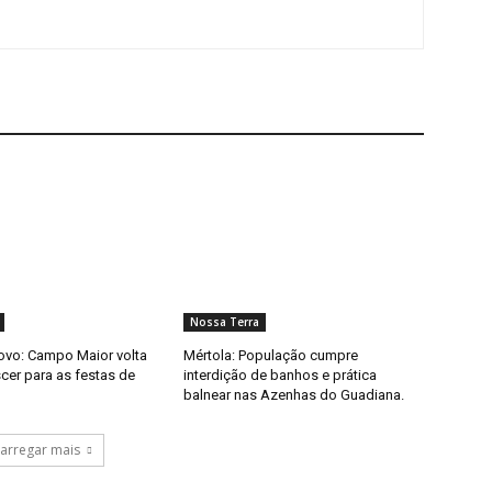
Nossa Terra
ovo: Campo Maior volta
Mértola: População cumpre
scer para as festas de
interdição de banhos e prática
balnear nas Azenhas do Guadiana.
arregar mais