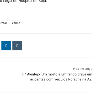
o Legal do Hospital de Beja.
rator
Vítima
Próximo artigo
Fª Alentejo: Um morto e um ferido grave em
acidentes com veículos Porsche na A2.