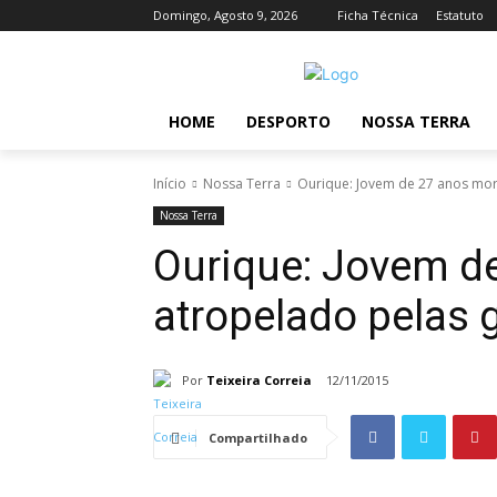
Domingo, Agosto 9, 2026
Ficha Técnica
Estatuto
HOME
DESPORTO
NOSSA TERRA
Início
Nossa Terra
Ourique: Jovem de 27 anos morr
Nossa Terra
Ourique: Jovem d
atropelado pelas g
Por
Teixeira Correia
12/11/2015
Compartilhado