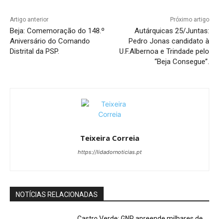
Artigo anterior
Próximo artigo
Beja: Comemoração do 148.º
Autárquicas 25/Juntas:
Aniversário do Comando
Pedro Jonas candidato à
Distrital da PSP.
U.F.Albernoa e Trindade pelo
“Beja Consegue”.
Teixeira Correia
https://lidadornoticias.pt
NOTÍCIAS RELACIONADAS
Castro Verde: GNR apreende milhares de