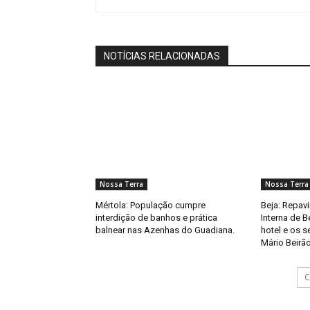
NOTÍCIAS RELACIONADAS
Nossa Terra
Nossa Terra
Mértola: População cumpre
Beja: Repav
interdição de banhos e prática
Interna de B
balnear nas Azenhas do Guadiana.
hotel e os 
Mário Beirão
C