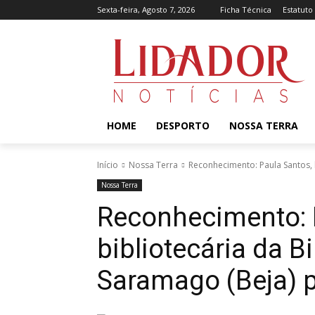
Sexta-feira, Agosto 7, 2026
Ficha Técnica
Estatuto
HOME
DESPORTO
NOSSA TERRA
Início
Nossa Terra
Reconhecimento: Paula Santos, 
Nossa Terra
Reconhecimento: 
bibliotecária da B
Saramago (Beja) 