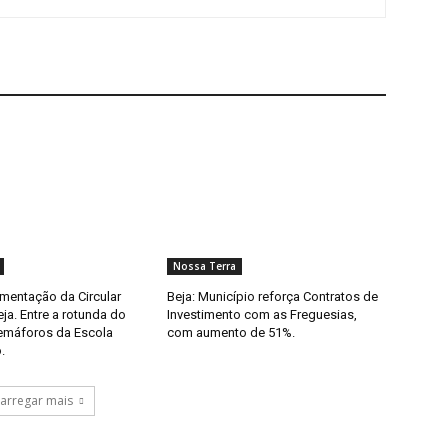
Nossa Terra
imentação da Circular
Beja: Município reforça Contratos de
eja. Entre a rotunda do
Investimento com as Freguesias,
semáforos da Escola
com aumento de 51%.
.
arregar mais