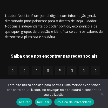
Lidador Notícias é um jornal digital com informação geral,
direcionado principalmente para o distrito de Beja. Lidador
Notícias é independente do poder político, económico e de
quaisquer grupos de pressão e identifica-se com os valores da
democracia pluralista e solidária.
Saiba onde nos encontrar nas redes sociais
Este site utiliza cookies para permitir uma melhor experiência
por parte do utilizador. Ao navegar no site estará a consentir a
© 2014 - 2025 Lidador Notícias. | Todos os Direitos Reservados.
sua utilização.
Aceitar
Recusar
Politica de Privacidade
Termos e Condições
Política de Privacidade
Publicidade