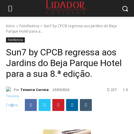
Início
FotoNoticia
Sun7 by CPCB regressa aos Jardins do Beja
Parque Hotel para a...
FotoNoticia
Sun7 by CPCB regressa aos
Jardins do Beja Parque Hotel
para a sua 8.ª edição.
Por
Teixeira Correia
23/06/2026
227
0