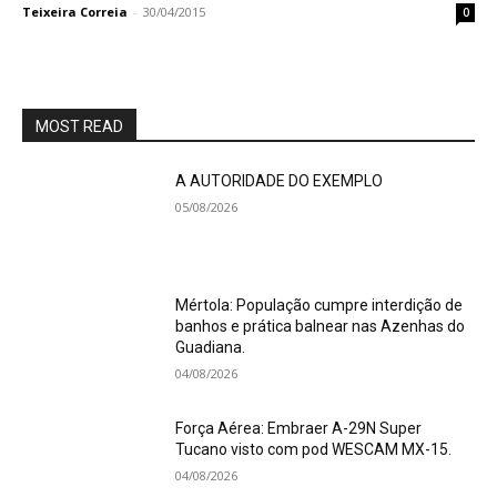
Teixeira Correia
-
30/04/2015
0
MOST READ
A AUTORIDADE DO EXEMPLO
05/08/2026
Mértola: População cumpre interdição de
banhos e prática balnear nas Azenhas do
Guadiana.
04/08/2026
Força Aérea: Embraer A-29N Super
Tucano visto com pod WESCAM MX-15.
04/08/2026