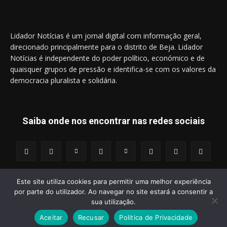
Lidador Notícias é um jornal digital com informação geral,
direcionado principalmente para o distrito de Beja. Lidador
Notícias é independente do poder político, económico e de
quaisquer grupos de pressão e identifica-se com os valores da
democracia pluralista e solidária.
Saiba onde nos encontrar nas redes sociais
Este site utiliza cookies para permitir uma melhor experiência
por parte do utilizador. Ao navegar no site estará a consentir a
© 2014 - 2025 Lidador Notícias. | Todos os Direitos Reservados.
sua utilização.
Aceitar
Recusar
Politica de Privacidade
Termos e Condições
Política de Privacidade
Publicidade