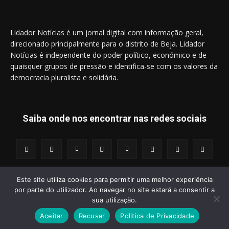
Lidador Notícias é um jornal digital com informação geral,
direcionado principalmente para o distrito de Beja. Lidador
Notícias é independente do poder político, económico e de
quaisquer grupos de pressão e identifica-se com os valores da
democracia pluralista e solidária.
Saiba onde nos encontrar nas redes sociais
Este site utiliza cookies para permitir uma melhor experiência
por parte do utilizador. Ao navegar no site estará a consentir a
© 2014 - 2025 Lidador Notícias. | Todos os Direitos Reservados.
sua utilização.
Aceitar
Recusar
Politica de Privacidade
Termos e Condições
Política de Privacidade
Publicidade