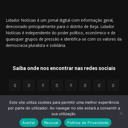
Lidador Notícias é um jornal digital com informação geral,
direcionado principalmente para o distrito de Beja. Lidador
Notícias é independente do poder político, económico e de
quaisquer grupos de pressão e identifica-se com os valores da
democracia pluralista e solidária.
Saiba onde nos encontrar nas redes sociais
Este site utiliza cookies para permitir uma melhor experiência
por parte do utilizador. Ao navegar no site estará a consentir a
© 2014 - 2025 Lidador Notícias. | Todos os Direitos Reservados.
sua utilização.
Aceitar
Recusar
Politica de Privacidade
Termos e Condições
Política de Privacidade
Publicidade