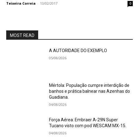
Teixeira Correia
-
13/02/2017
0
MOST READ
A AUTORIDADE DO EXEMPLO
05/08/2026
Mértola: População cumpre interdição de
banhos e prática balnear nas Azenhas do
Guadiana.
04/08/2026
Força Aérea: Embraer A-29N Super
Tucano visto com pod WESCAM MX-15.
04/08/2026