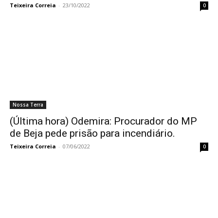
Teixeira Correia
-
23/10/2022
0
Nossa Terra
(Última hora) Odemira: Procurador do MP
de Beja pede prisão para incendiário.
Teixeira Correia
-
07/06/2022
0