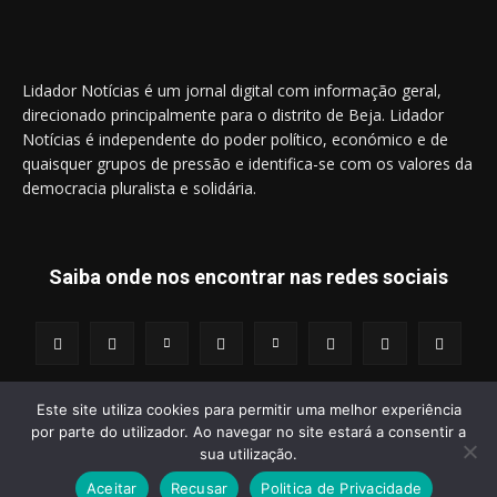
Lidador Notícias é um jornal digital com informação geral,
direcionado principalmente para o distrito de Beja. Lidador
Notícias é independente do poder político, económico e de
quaisquer grupos de pressão e identifica-se com os valores da
democracia pluralista e solidária.
Saiba onde nos encontrar nas redes sociais
Este site utiliza cookies para permitir uma melhor experiência
por parte do utilizador. Ao navegar no site estará a consentir a
© 2014 - 2025 Lidador Notícias. | Todos os Direitos Reservados.
sua utilização.
Aceitar
Recusar
Politica de Privacidade
Termos e Condições
Política de Privacidade
Publicidade