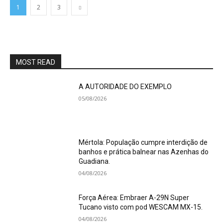
1
2
3
MOST READ
A AUTORIDADE DO EXEMPLO
05/08/2026
Mértola: População cumpre interdição de
banhos e prática balnear nas Azenhas do
Guadiana.
04/08/2026
Força Aérea: Embraer A-29N Super
Tucano visto com pod WESCAM MX-15.
04/08/2026