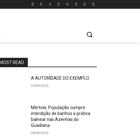
A
MOST READ
A AUTORIDADE DO EXEMPLO
05/08/2026
Mértola: População cumpre
interdição de banhos e prática
balnear nas Azenhas do
Guadiana.
04/08/2026