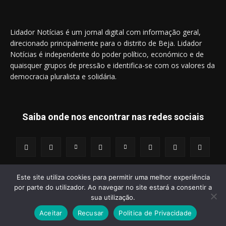
Lidador Notícias é um jornal digital com informação geral,
direcionado principalmente para o distrito de Beja. Lidador
Notícias é independente do poder político, económico e de
quaisquer grupos de pressão e identifica-se com os valores da
democracia pluralista e solidária.
Saiba onde nos encontrar nas redes sociais
Este site utiliza cookies para permitir uma melhor experiência
por parte do utilizador. Ao navegar no site estará a consentir a
© 2014 - 2025 Lidador Notícias. | Todos os Direitos Reservados.
sua utilização.
Aceitar
Recusar
Politica de Privacidade
Termos e Condições
Política de Privacidade
Publicidade