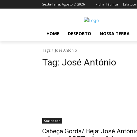
Sexta-feira, Agosto 7, 2026
Ficha Técnica
Estatuto
HOME
DESPORTO
NOSSA TERRA
Tags
José António
Tag:
José António
Sociedade
Cabeça Gorda/ Beja: José Antóni