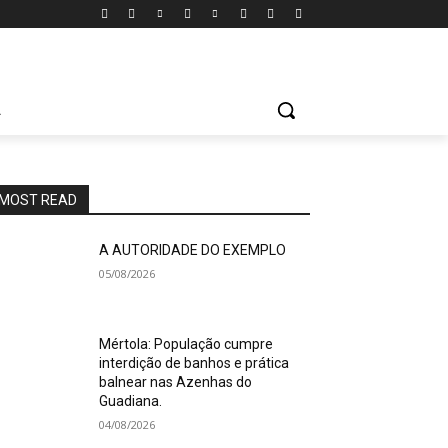
A
MOST READ
A AUTORIDADE DO EXEMPLO
05/08/2026
Mértola: População cumpre
interdição de banhos e prática
balnear nas Azenhas do
Guadiana.
04/08/2026