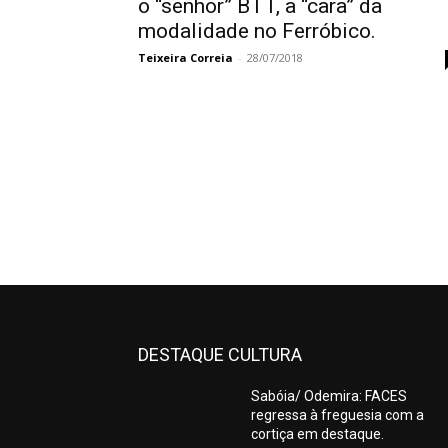
o “senhor” BTT, a “cara” da
modalidade no Ferróbico.
Teixeira Correia
-
28/07/2018
DESTAQUE CULTURA
Sabóia/ Odemira: FACES
regressa à freguesia com a
cortiça em destaque.