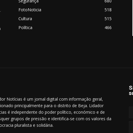
Segurança
680
FotoNoticia
518
.
Cultura
515
Política
466
a
S
s
dor Notícias é um jornal digital com informação geral,
cionado principalmente para o distrito de Beja. Lidador
cias é independente do poder político, económico e de
squer grupos de pressão e identifica-se com os valores da
cracia pluralista e solidária.