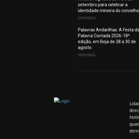
setembro para celebrar a
identidade mineira do concelho
31/07/2026
Palavras Andarilhas: A Festa d
Palavra Contada 2026-18ª
edição, em Beja de 28 a 30 de
agosto.
10/07/2026
Lida
dire
Notí
quai
demo