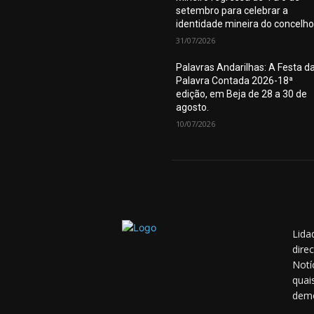
setembro para celebrar a
identidade mineira do concelho
31/07/2026
Palavras Andarilhas: A Festa d
Palavra Contada 2026-18ª
edição, em Beja de 28 a 30 de
agosto.
10/07/2026
Lida
dire
Notí
quai
demo