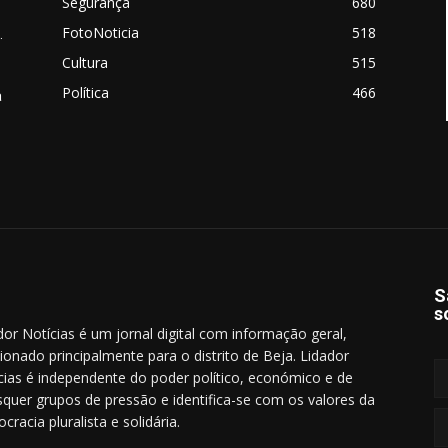
Segurança
680
FotoNoticia
518
.
Cultura
515
Política
466
a
S
s
dor Notícias é um jornal digital com informação geral,
cionado principalmente para o distrito de Beja. Lidador
cias é independente do poder político, económico e de
squer grupos de pressão e identifica-se com os valores da
cracia pluralista e solidária.