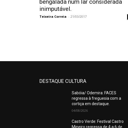
bengalada num lar considerada
inimputável.
Teixeira Correia
-
21/03/2017
DESTAQUE CULTURA
Sabóia/ Odemira: FACES
regressa à freguesia com a
cortiça em destaque.
04/08/2026
Castro Verde: Festival Castro
Mineiro regressa de 4 a 6 de