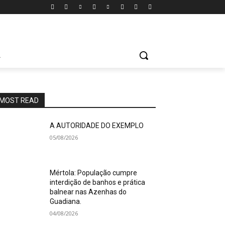
A
MOST READ
A AUTORIDADE DO EXEMPLO
05/08/2026
Mértola: População cumpre
interdição de banhos e prática
balnear nas Azenhas do
Guadiana.
04/08/2026