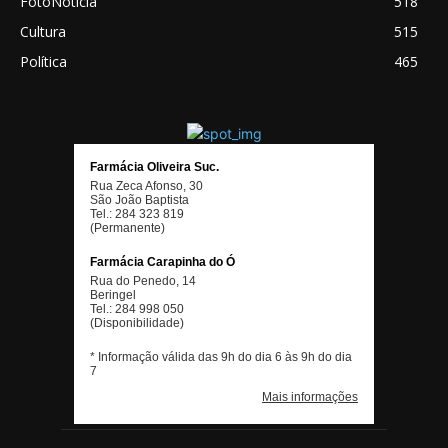
FotoNoticia
518
Cultura
515
Política
465