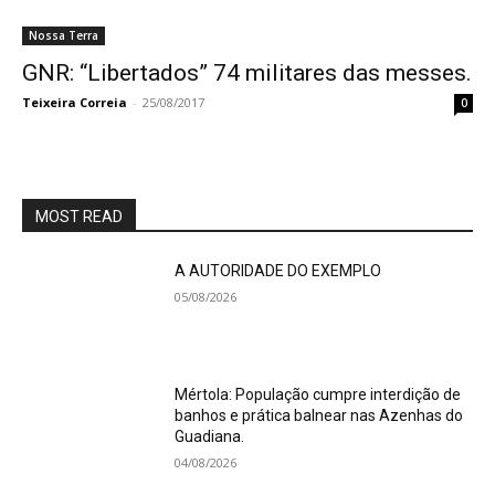
Nossa Terra
GNR: “Libertados” 74 militares das messes.
Teixeira Correia
-
25/08/2017
0
MOST READ
A AUTORIDADE DO EXEMPLO
05/08/2026
Mértola: População cumpre interdição de
banhos e prática balnear nas Azenhas do
Guadiana.
04/08/2026