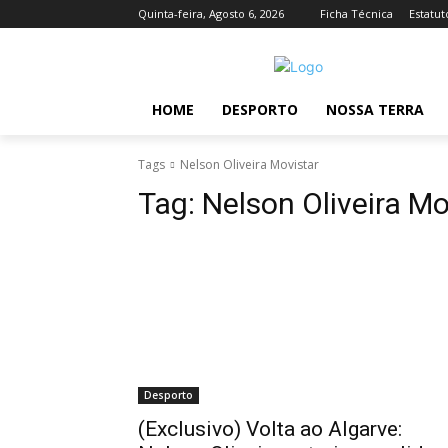
Quinta-feira, Agosto 6, 2026
Ficha Técnica
Estatut
HOME
DESPORTO
NOSSA TERRA
Tags
Nelson Oliveira Movistar
Tag:
Nelson Oliveira Mo
Desporto
(Exclusivo) Volta ao Algarve: