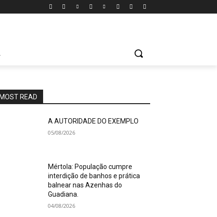
A
MOST READ
A AUTORIDADE DO EXEMPLO
05/08/2026
Mértola: População cumpre
interdição de banhos e prática
balnear nas Azenhas do
Guadiana.
04/08/2026