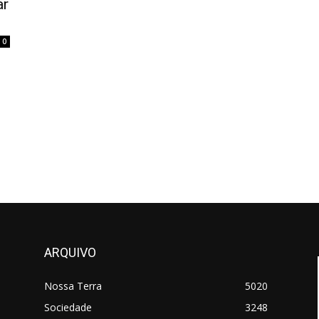
ar
0
ARQUIVO
Nossa Terra
5020
Sociedade
3248