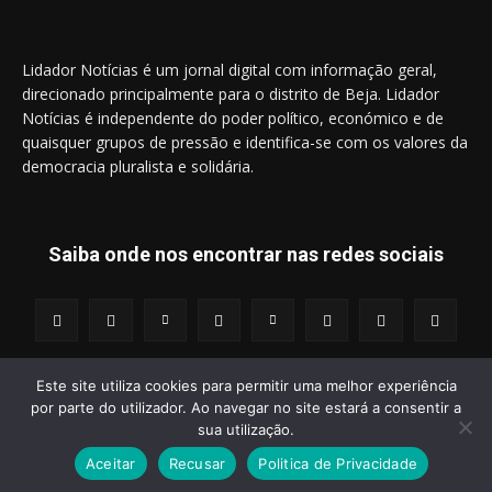
Lidador Notícias é um jornal digital com informação geral,
direcionado principalmente para o distrito de Beja. Lidador
Notícias é independente do poder político, económico e de
quaisquer grupos de pressão e identifica-se com os valores da
democracia pluralista e solidária.
Saiba onde nos encontrar nas redes sociais
Este site utiliza cookies para permitir uma melhor experiência
por parte do utilizador. Ao navegar no site estará a consentir a
© 2014 - 2025 Lidador Notícias. | Todos os Direitos Reservados.
sua utilização.
Aceitar
Recusar
Politica de Privacidade
Termos e Condições
Política de Privacidade
Publicidade