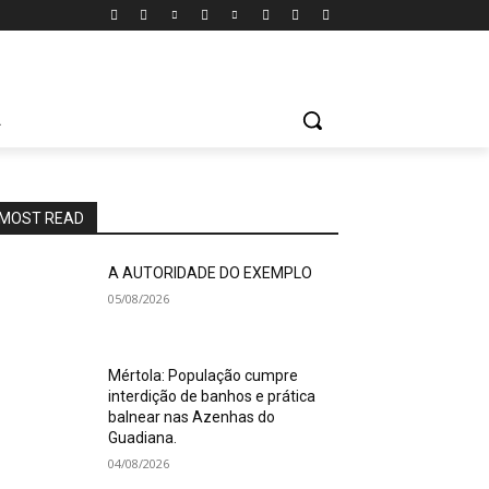
A
MOST READ
A AUTORIDADE DO EXEMPLO
05/08/2026
Mértola: População cumpre
interdição de banhos e prática
balnear nas Azenhas do
Guadiana.
04/08/2026