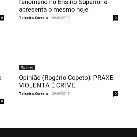
fenómeno no Ensino Superior e
apresenta o mesmo hoje.
Teixeira Correia
-
06/03/2017
0
0
Opinião
o
Opinião (Rogério Copeto): PRAXE
VIOLENTA É CRIME.
Teixeira Correia
-
29/09/2015
0
0