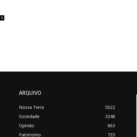
0
ARQUIVO
Nossa Terra
5022
Sociedade
3248
Opinião
863
Património
733