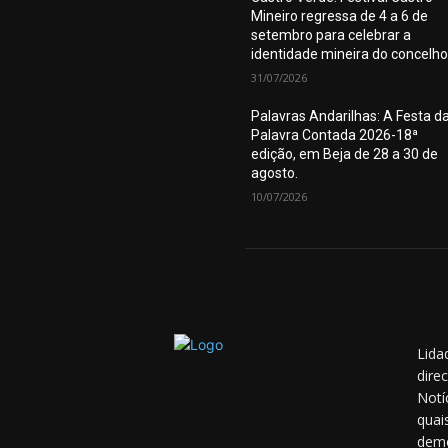
Mineiro regressa de 4 a 6 de
setembro para celebrar a
identidade mineira do concelho
31/07/2026
Palavras Andarilhas: A Festa d
Palavra Contada 2026-18ª
edição, em Beja de 28 a 30 de
agosto.
10/07/2026
Lida
dire
Notí
quai
demo