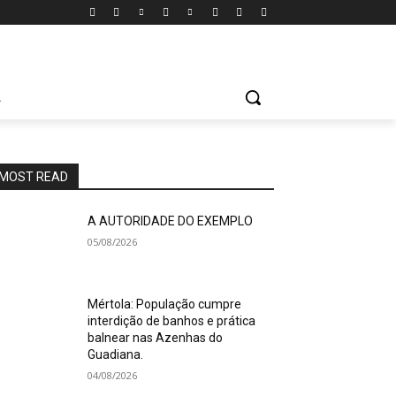
A
MOST READ
A AUTORIDADE DO EXEMPLO
05/08/2026
Mértola: População cumpre
interdição de banhos e prática
balnear nas Azenhas do
Guadiana.
04/08/2026