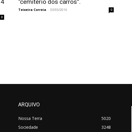
 4
“cemitério dos carros”.
Teixeira Correia
-
03/03/2016
0
0
ARQUIVO
Nossa Terra
5020
Sociedade
3248