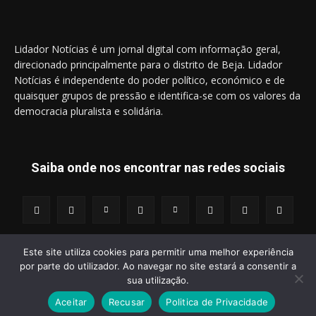
Lidador Notícias é um jornal digital com informação geral,
direcionado principalmente para o distrito de Beja. Lidador
Notícias é independente do poder político, económico e de
quaisquer grupos de pressão e identifica-se com os valores da
democracia pluralista e solidária.
Saiba onde nos encontrar nas redes sociais
Este site utiliza cookies para permitir uma melhor experiência
por parte do utilizador. Ao navegar no site estará a consentir a
© 2014 - 2025 Lidador Notícias. | Todos os Direitos Reservados.
sua utilização.
Aceitar
Recusar
Politica de Privacidade
Termos e Condições
Política de Privacidade
Publicidade