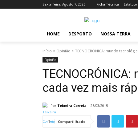
Sexta-feira, Agosto 7, 2026
Ficha Técnica
Estatuto
HOME
DESPORTO
NOSSA TERRA
Início
Opinião
TECNOCRÓNICA: mundo tecnológico
Opinião
TECNOCRÓNICA: m
cada vez mais ráp
Por
Teixeira Correia
26/03/2015
Compartilhado