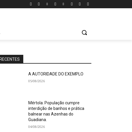
A
RECENTES
A AUTORIDADE DO EXEMPLO
05/08/2026
Mértola: População cumpre
interdição de banhos e prática
balnear nas Azenhas do
Guadiana.
04/08/2026