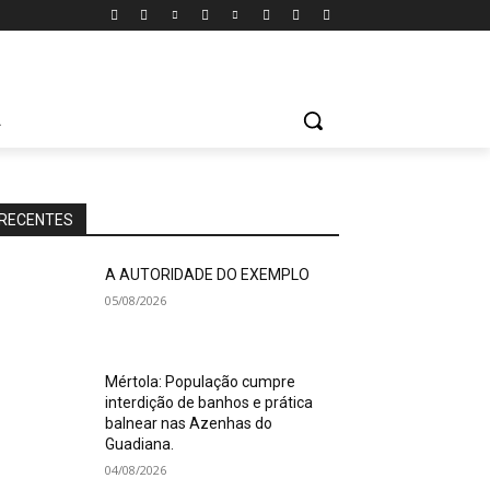
A
RECENTES
A AUTORIDADE DO EXEMPLO
05/08/2026
Mértola: População cumpre
interdição de banhos e prática
balnear nas Azenhas do
Guadiana.
04/08/2026