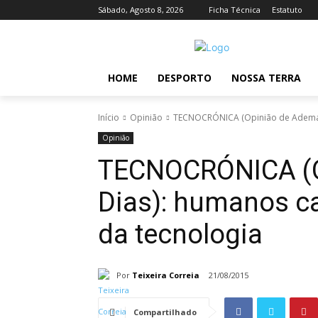
Sábado, Agosto 8, 2026
Ficha Técnica
Estatuto
HOME
DESPORTO
NOSSA TERRA
Início
Opinião
TECNOCRÓNICA (Opinião de Ademar 
Opinião
TECNOCRÓNICA (O
Dias): humanos c
da tecnologia
Por
Teixeira Correia
21/08/2015
Compartilhado